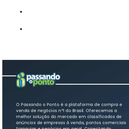
O Passando o Ponto é a plataforma de compra e
venda de negócios nº1 do Brasil. Oferecemos a
melhor solução do mercado em classificados de
anúncios de empresas à venda, pontos comerciais
franquias e negócios em geral. Conectando