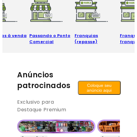
sas à venda
Passando o Ponto
Franquias
Franqui
Comercial
(repasse)
franqu
Anúncios
patrocinados
Coloque seu
anúncio aqui
Exclusivo para
Destaque Premium