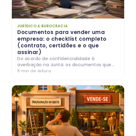
JURÍDICO & BUROCRACIA
Documentos para vender uma
empresa: o checklist completo
(contrato, certidões e o que
assinar)
Do acordo de confidencialidade à
averbação na Junta: os documentos que
protegem quem vende (e quem compra)
8
min de leitura
uma empresa, organizados por fase — e as
dívidas que podem seguir o negócio se a
papelada falhar.