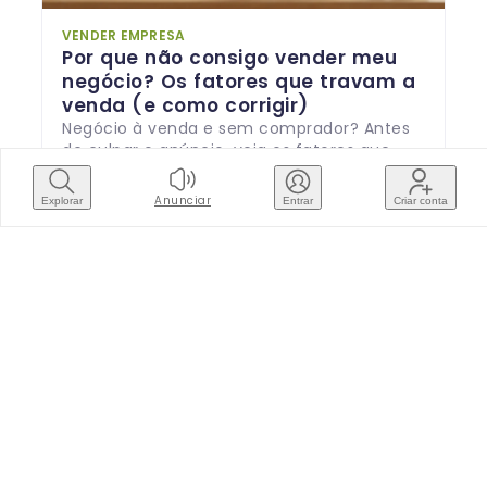
VENDER EMPRESA
Por que não consigo vender meu
negócio? Os fatores que travam a
venda (e como corrigir)
Negócio à venda e sem comprador? Antes
de culpar o anúncio, veja os fatores que
travam a venda — preço, números,
2
min de leitura
informação e ponto — e como corrigir cada
Anunciar
Explorar
Entrar
Criar conta
um.
Acessar o blog →