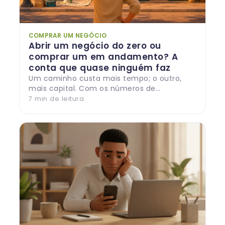
COMPRAR UM NEGÓCIO
Abrir um negócio do zero ou
comprar um em andamento? A
conta que quase ninguém faz
Um caminho custa mais tempo; o outro,
mais capital. Com os números de
sobrevivência das empresas e uma
7
min de leitura
simulação lado a lado, veja como fazer a
conta que quase ninguém faz antes de
escolher.