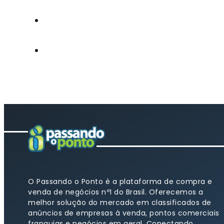
O Passando o Ponto é a plataforma de compra e
venda de negócios nº1 do Brasil. Oferecemos a
melhor solução do mercado em classificados de
anúncios de empresas à venda, pontos comerciais
franquias e negócios em geral. Conectando