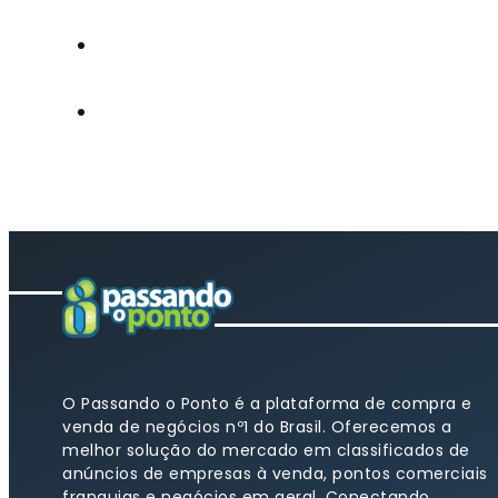
O Passando o Ponto é a plataforma de compra e
venda de negócios nº1 do Brasil. Oferecemos a
melhor solução do mercado em classificados de
anúncios de empresas à venda, pontos comerciais
franquias e negócios em geral. Conectando