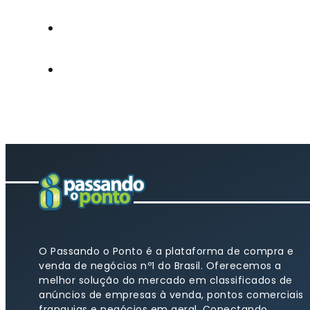
O Passando o Ponto é a plataforma de compra e
venda de negócios nº1 do Brasil. Oferecemos a
melhor solução do mercado em classificados de
anúncios de empresas à venda, pontos comerciais
franquias e negócios em geral. Conectando