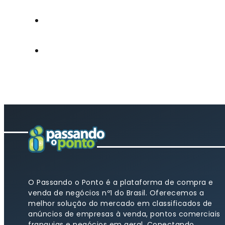
O Passando o Ponto é a plataforma de compra e
venda de negócios nº1 do Brasil. Oferecemos a
melhor solução do mercado em classificados de
anúncios de empresas à venda, pontos comerciais
franquias e negócios em geral. Conectando