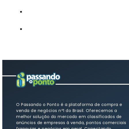
O Passando o Ponto é a plataforma de compra e
venda de negócios nº1 do Brasil. Oferecemos a
melhor solução do mercado em classificados de
anúncios de empresas à venda, pontos comerciais
franquias e negócios em geral. Conectando