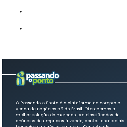
O Passando o Ponto é a plataforma de compra e
venda de negócios nº1 do Brasil. Oferecemos a
melhor solução do mercado em classificados de
anúncios de empresas à venda, pontos comerciais
franquias e negócios em geral. Conectando