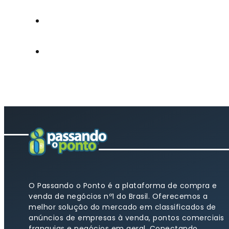
O Passando o Ponto é a plataforma de compra e
venda de negócios nº1 do Brasil. Oferecemos a
melhor solução do mercado em classificados de
anúncios de empresas à venda, pontos comerciais
franquias e negócios em geral. Conectando