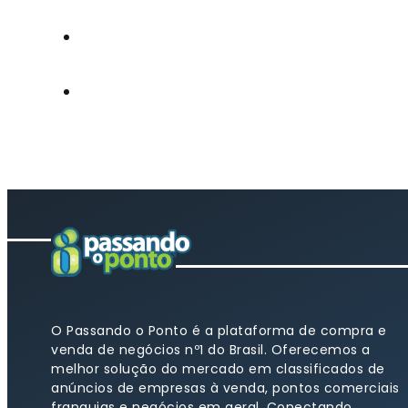
O Passando o Ponto é a plataforma de compra e
venda de negócios nº1 do Brasil. Oferecemos a
melhor solução do mercado em classificados de
anúncios de empresas à venda, pontos comerciais
franquias e negócios em geral. Conectando