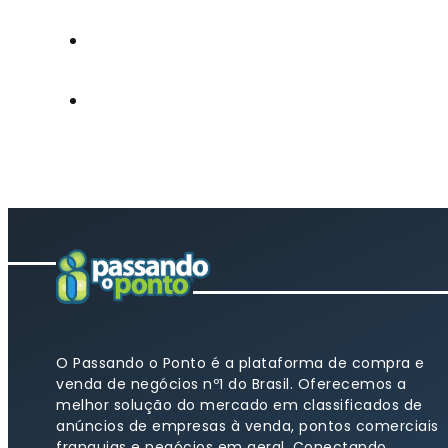
O Passando o Ponto é a plataforma de compra e
venda de negócios nº1 do Brasil. Oferecemos a
melhor solução do mercado em classificados de
anúncios de empresas à venda, pontos comerciais
franquias e negócios em geral. Conectando