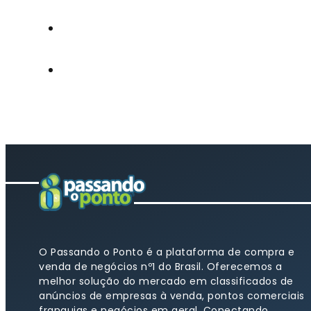
O Passando o Ponto é a plataforma de compra e
venda de negócios nº1 do Brasil. Oferecemos a
melhor solução do mercado em classificados de
anúncios de empresas à venda, pontos comerciais
franquias e negócios em geral. Conectando