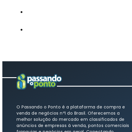
O Passando o Ponto é a plataforma de compra e
venda de negócios nº1 do Brasil. Oferecemos a
melhor solução do mercado em classificados de
anúncios de empresas à venda, pontos comerciais
franquias e negócios em geral. Conectando