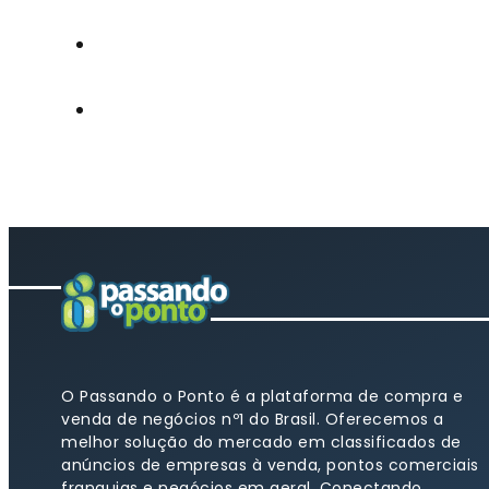
O Passando o Ponto é a plataforma de compra e
venda de negócios nº1 do Brasil. Oferecemos a
melhor solução do mercado em classificados de
anúncios de empresas à venda, pontos comerciais
franquias e negócios em geral. Conectando