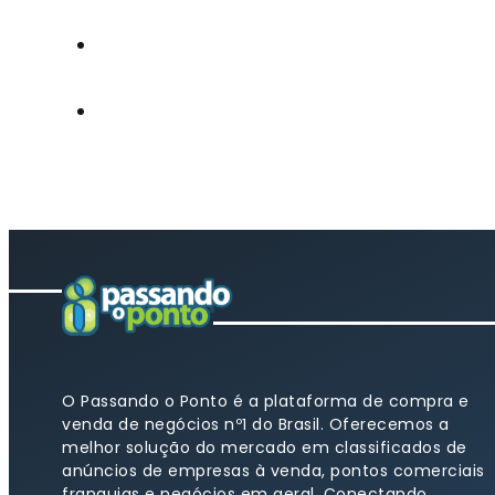
O Passando o Ponto é a plataforma de compra e
venda de negócios nº1 do Brasil. Oferecemos a
melhor solução do mercado em classificados de
anúncios de empresas à venda, pontos comerciais
franquias e negócios em geral. Conectando