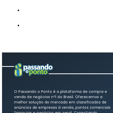
O Passando o Ponto é a plataforma de compra e
venda de negócios nº1 do Brasil. Oferecemos a
melhor solução do mercado em classificados de
anúncios de empresas à venda, pontos comerciais
franquias e negócios em geral. Conectando