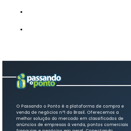
O Passando o Ponto é a plataforma de compra e
venda de negócios nº1 do Brasil. Oferecemos a
melhor solução do mercado em classificados de
anúncios de empresas à venda, pontos comerciais
franquias e negócios em geral. Conectando