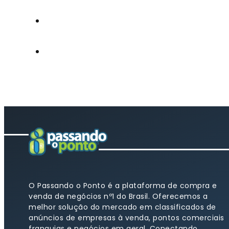
O Passando o Ponto é a plataforma de compra e
venda de negócios nº1 do Brasil. Oferecemos a
melhor solução do mercado em classificados de
anúncios de empresas à venda, pontos comerciais
franquias e negócios em geral. Conectando