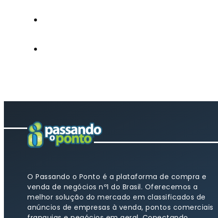
O Passando o Ponto é a plataforma de compra e
venda de negócios nº1 do Brasil. Oferecemos a
melhor solução do mercado em classificados de
anúncios de empresas à venda, pontos comerciais
franquias e negócios em geral. Conectando